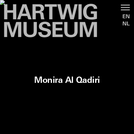
EN
NL
Monira Al Qadiri