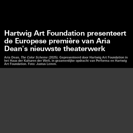
Hartwig Art Foundation presenteert
de Europese première van Aria
Dean's nieuwste theaterwerk
Aria Dean,
The Color Scheme
(2025). Gepresenteerd door Hartwig Art Foundation in
het Haus der Kulturen der Welt, in gezamenlijke opdracht van Performa en Hartwig
Art Foundation. Foto: Justus Lemm.
Wij gebruiken cookies om onze website en onze service
te optimaliseren.
ARIA DEAN
THE COLOR SCHEME
(
)
HAUS DER KULTUREN DER WELT
HKW
ACCEPTEREN
12 JUNI 2026
WEIGEREN
LUISTER
VOORKEUREN
Na een succesvolle première tijdens Performa 2025 in
New York beleeft
The Color Scheme
, Aria Deans
nieuwste werk in opdracht van Hartwig Art Foundation