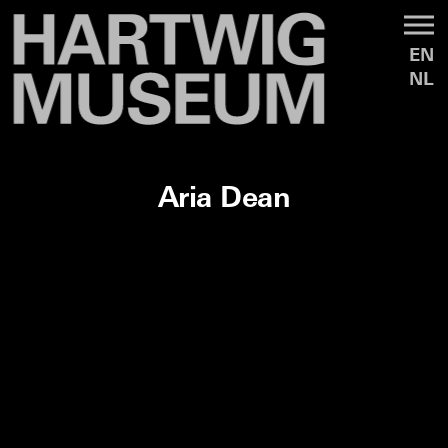
EN
NL
Aria Dean