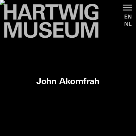
EN
NL
John Akomfrah