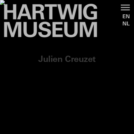
EN
NL
Julien Creuzet