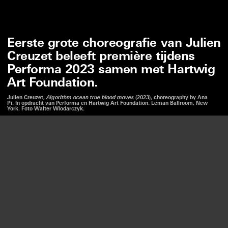
Eerste grote choreografie van Julien
Creuzet beleeft première tijdens
Performa 2023 samen met Hartwig
Art Foundation.
Julien Creuzet,
Algorithm ocean true blood moves
(2023), choreography by Ana
Pi. In opdracht van Performa en Hartwig Art Foundation. Léman Ballroom, New
York. Foto Walter Wlodarczyk.
Wij gebruiken cookies om onze website en onze service
te optimaliseren.
JULIEN CREUZET
ALGORITHM OCEAN TRUE BLOOD MOVES
PERFORMA 2023, NY
ACCEPTEREN
—
10
11 NOV 2023
WEIGEREN
LUISTER
VOORKEUREN
In zijn nieuwe performance vervolgt Creuzet zijn
onderzoek naar de geschiedenis van handel,
ontheemding en diaspora. Samen met de Braziliaanse